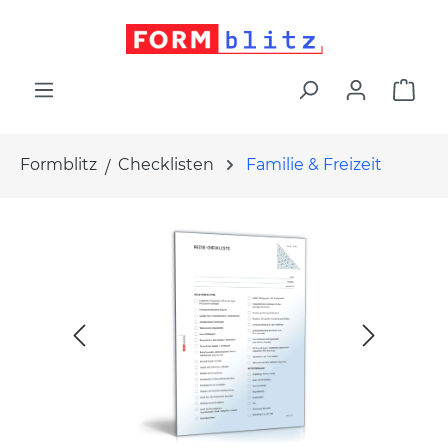
alt springen
War
Formblitz
Checklisten
Familie & Freizeit
Bildergalerie überspringen