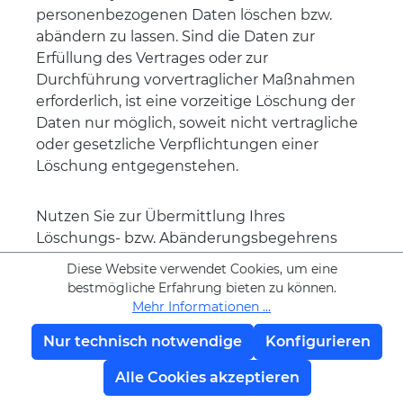
personenbezogenen Daten löschen bzw.
abändern zu lassen. Sind die Daten zur
Erfüllung des Vertrages oder zur
Durchführung vorvertraglicher Maßnahmen
erforderlich, ist eine vorzeitige Löschung der
Daten nur möglich, soweit nicht vertragliche
oder gesetzliche Verpflichtungen einer
Löschung entgegenstehen.
Nutzen Sie zur Übermittlung Ihres
Löschungs- bzw. Abänderungsbegehrens
bitte eine der folgenden
Diese Website verwendet Cookies, um eine
Kontaktmöglichkeiten:
bestmögliche Erfahrung bieten zu können.
Mehr Informationen ...
per E-Mail an support@formblitz.de oder
Nur technisch notwendige
Konfigurieren
Alle Cookies akzeptieren
postalisch an die Leads United GmbH,