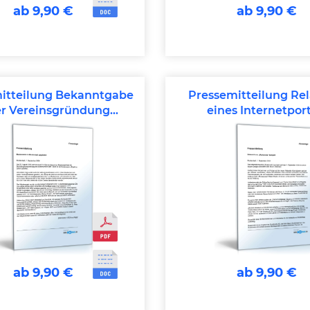
ab 9,90 €
ab 9,90 €
itteilung Bekanntgabe
Pressemitteilung Re
er Vereinsgründung
eines Internetport
(Sportverein)
(Infoportal)
ab 9,90 €
ab 9,90 €