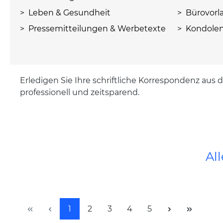
> Leben & Gesundheit
> Bürovorl
> Pressemitteilungen & Werbetexte
> Kondolen
Erledigen Sie Ihre schriftliche Korrespondenz aus d
professionell und zeitsparend.
Al
Seite
Seite
Seite
Seite
Seite
1
2
3
4
5