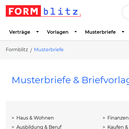
springen
Zur Hauptnavigation springen
Verträge
Vorlagen
Musterbriefe
Formblitz
Musterbriefe
Musterbriefe & Briefvorla
> Haus & Wohnen
> Finanzen
> Ausbildung & Beruf
> Kaufen &