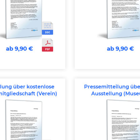
ab 9,90 €
ab 9,90 €
ilung über kostenlose
Pressemitteilung üb
itgliedschaft (Verein)
Ausstellung (Mus