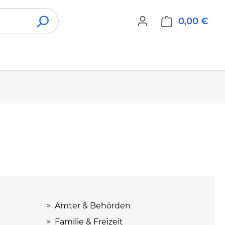
0,00 €
War
> Ämter & Behörden
> Familie & Freizeit