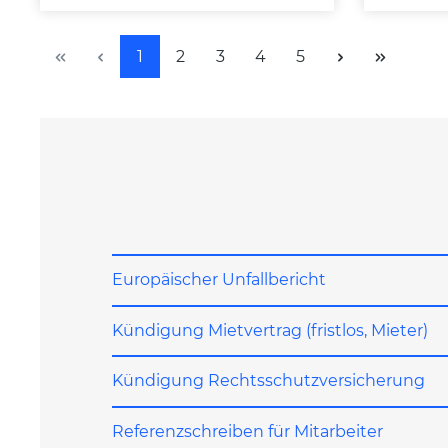
Seite
Seite
Seite
Seite
Seite
1
2
3
4
5
Europäischer Unfallbericht
Kündigung Mietvertrag (fristlos, Mieter)
Kündigung Rechtsschutzversicherung
Referenzschreiben für Mitarbeiter