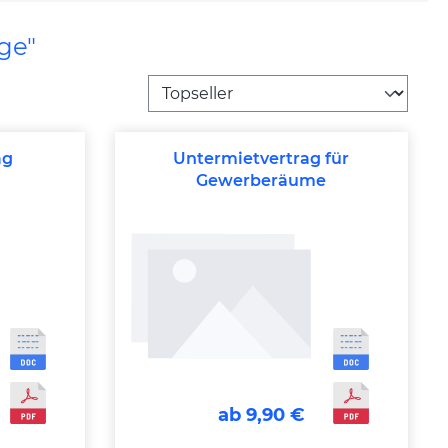
ge"
ag
Untermietvertrag für
Gewerberäume
ab 9,90 €