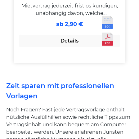
Mietvertrag jederzeit fristlos kündigen,
unabhängig davon, welche
Kündigungsfrist vertraglich vereinbart
ab 2,90 €
wurde. Für die Wirksamkeit einer
solchen außerordentlichen Kündigung
Details
bedarf es allerdings eines wichtigen
Grundes. Wie die wichtigsten
Begründungen im Konkreten formuliert
sein sollten, können Sie der hier
erhältlichen Vorlage entnehmen.
Zeit sparen mit professionellen
Vorlagen
Noch Fragen? Fast jede Vertragsvorlage enthält
nützliche Ausfüllhilfen sowie rechtliche Tipps zum
Vertragsinhalt und kann bequem am Computer
bearbeitet werden. Unsere erfahrenen Juristen