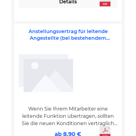
Details
vertraglich zu fixieren, um schon im
Vorfeld Streitigkeiten auszuschließen.
Regeln Sie verbindlich Vertragspunkte
wie die Gewährleistung oder die
Anstellungsvertrag für leitende
Zahlungsbedingung. Listen Sie jegliches
Angestellte (bei bestehendem
Zubehör auf und lassen Sie sich den
Arbeitsverhältnis)
Empfang der Schlüssel und Papiere
bestätigen.
Wenn Sie Ihrem Mitarbeiter eine
leitende Funktion übertragen, sollten
Sie die neuen Konditionen vertraglich
festlegen. Insgesamt gelten bei der
ab 8,90 €