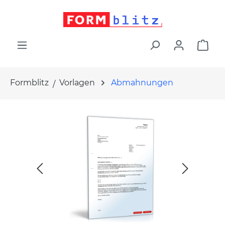
alt springen
War
Formblitz
Vorlagen
Abmahnungen
Bildergalerie überspringen