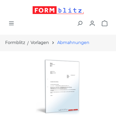
alt springen
War
Formblitz
Vorlagen
Abmahnungen
Bildergalerie überspringen