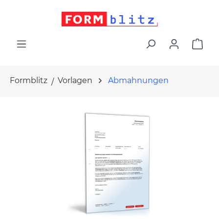
alt springen
War
Formblitz
Vorlagen
Abmahnungen
Bildergalerie überspringen