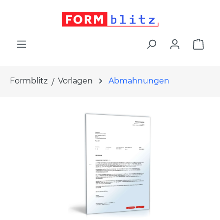
alt springen
War
Formblitz
Vorlagen
Abmahnungen
Bildergalerie überspringen