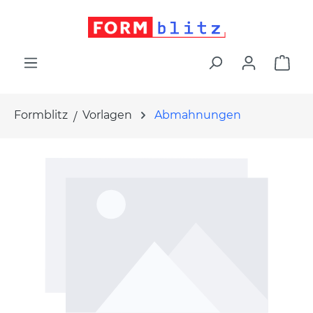
alt springen
War
Formblitz
Vorlagen
Abmahnungen
Bildergalerie überspringen