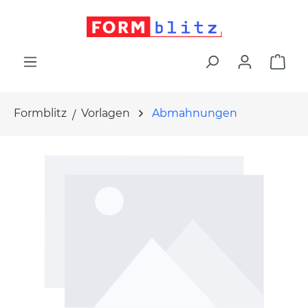
alt springen
War
Formblitz
Vorlagen
Abmahnungen
Bildergalerie überspringen