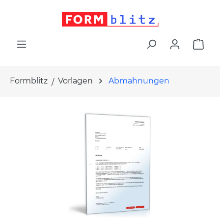
alt springen
War
Formblitz
Vorlagen
Abmahnungen
Bildergalerie überspringen