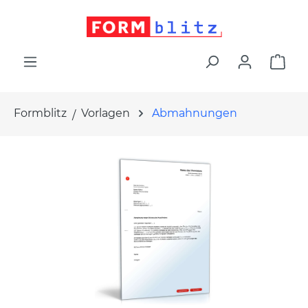
alt springen
War
Formblitz
Vorlagen
Abmahnungen
Bildergalerie überspringen