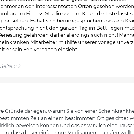
nehmer an den interessantesten Orten gesehen werden
bad, im Fitness-Studio oder im Kino - die Liste lässt s
g fortsetzen. Es hat sich herumgesprochen, dass ein Kr
echtsprechung nicht den ganzen Tag im Bett liegen mus
Genesung gefährden darf er allerdings auch nicht! Mahn
einkranken Mitarbeiter mithilfe unserer Vorlage unverz
it er sein Fehlverhalten einsieht.
Seiten: 2
hre Gründe darlegen, warum Sie von einer Scheinkrankhei
r bestimmten Zeit an einem bestimmten Ort gesichtet wur
irklich beweisen können und das es wirklich eine Täu
 sein, dass dieser einfach nur Medikamente kaufen wollt