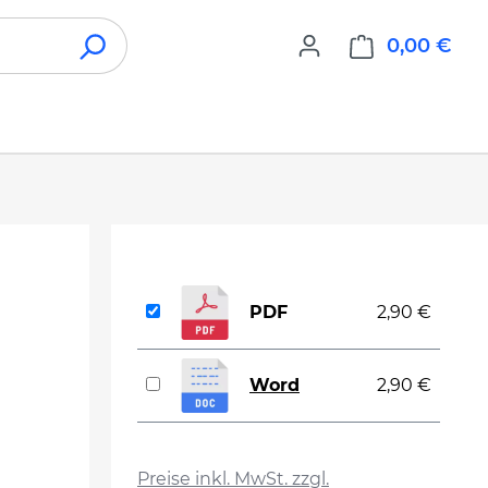
0,00 €
War
PDF
2,90 €
Word
2,90 €
auswählen
Preise inkl. MwSt. zzgl.