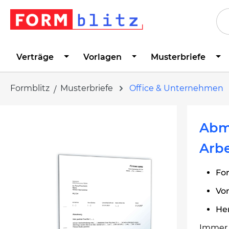
springen
Zur Hauptnavigation springen
Verträge
Vorlagen
Musterbriefe
Formblitz
Musterbriefe
Office & Unternehmen
Bildergalerie überspringen
Abm
Arbe
Fo
Von
Her
Immer 