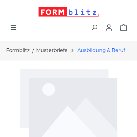
alt springen
War
Formblitz
Musterbriefe
Ausbildung & Beruf
Bildergalerie überspringen