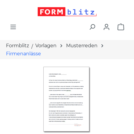
alt springen
War
Formblitz
Vorlagen
Musterreden
Firmenanlässe
Bildergalerie überspringen