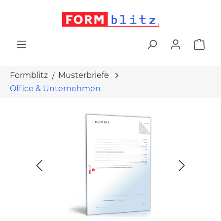
alt springen
War
Formblitz
Musterbriefe
Office & Unternehmen
Bildergalerie überspringen