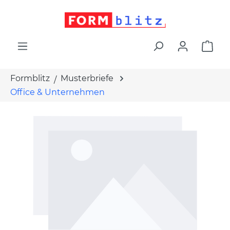
alt springen
War
Formblitz
Musterbriefe
Office & Unternehmen
Bildergalerie überspringen