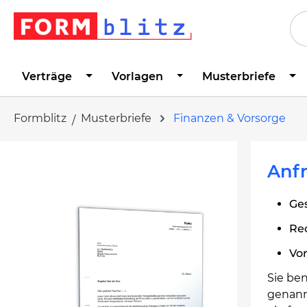
springen
Zur Hauptnavigation springen
Verträge
Vorlagen
Musterbriefe
Formblitz
Musterbriefe
Finanzen & Vorsorge
Bildergalerie überspringen
Anfr
Ges
Re
Vo
Sie be
genannt