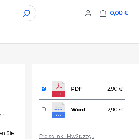
0,00 €
War
PDF
2,90 €
Word
2,90 €
en
auswählen
en Sie
Preise inkl. MwSt. zzgl.