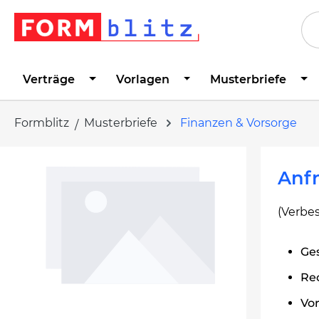
springen
Zur Hauptnavigation springen
Verträge
Vorlagen
Musterbriefe
Formblitz
Musterbriefe
Finanzen & Vorsorge
Bildergalerie überspringen
Anfr
(Verbe
Ges
Re
Vo