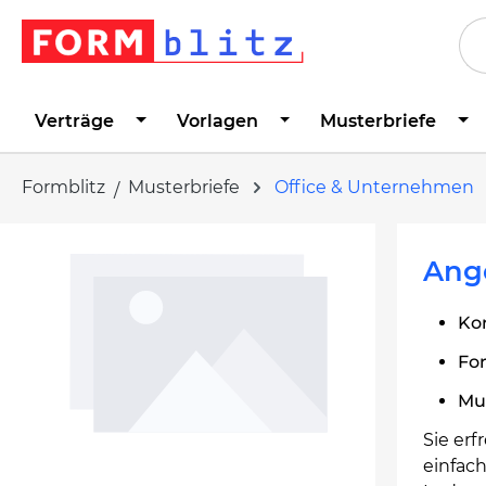
springen
Zur Hauptnavigation springen
Verträge
Vorlagen
Musterbriefe
Formblitz
Musterbriefe
Office & Unternehmen
Bildergalerie überspringen
Ange
Ko
Fo
Mu
Sie er
einfac