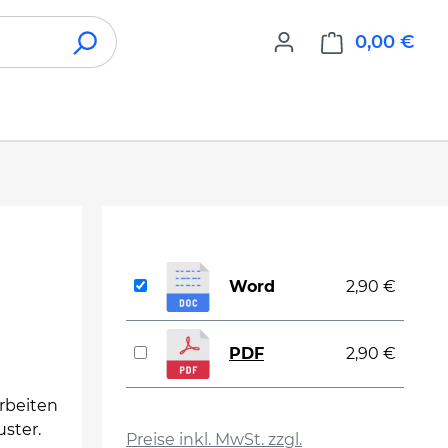
0,00 €
War
Word
2,90 €
PDF
2,90 €
rbeiten
auswählen
ster.
Preise inkl. MwSt. zzgl.