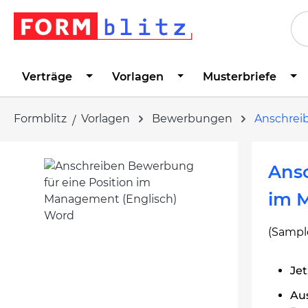
springen
Zur Hauptnavigation springen
Verträge
Vorlagen
Musterbriefe
Formblitz
Vorlagen
Bewerbungen
Anschrei
Bildergalerie überspringen
Ansc
im 
(Sample
Je
Au