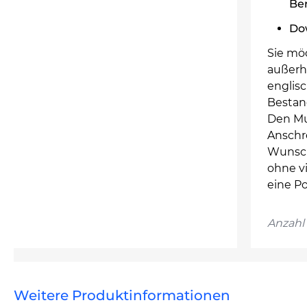
Ber
Dow
Sie mö
außerh
englis
Bestan
Den Mus
Anschr
Wunsch
ohne vi
eine P
Anzahl 
Weitere Produktinformationen