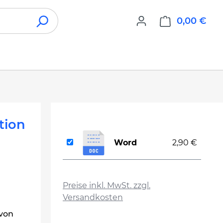
0,00 €
War
tion
Word
2,90 €
auswählen
Preise inkl. MwSt. zzgl.
Versandkosten
 von