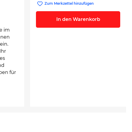
Zum Merkzettel hinzufügen
In den Warenkorb
e im
lnen
ein.
Ihr
es
nd
ben für