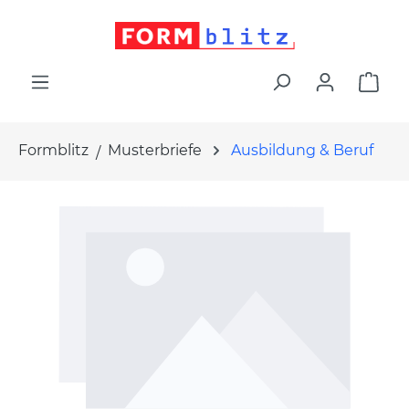
alt springen
War
Formblitz
Musterbriefe
Ausbildung & Beruf
Bildergalerie überspringen