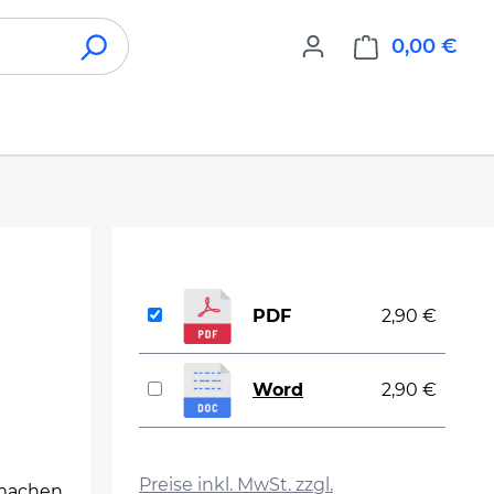
0,00 €
War
PDF
2,90 €
Word
2,90 €
auswählen
Preise inkl. MwSt. zzgl.
 machen