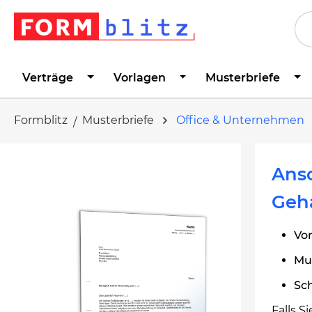
springen
Zur Hauptnavigation springen
Verträge
Vorlagen
Musterbriefe
Formblitz
Musterbriefe
Office & Unternehmen
Bildergalerie überspringen
Ansc
Geh
Von
Mu
Sc
Falls 