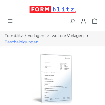
alt springen
War
Formblitz
Vorlagen
weitere Vorlagen
Bescheinigungen
Bildergalerie überspringen