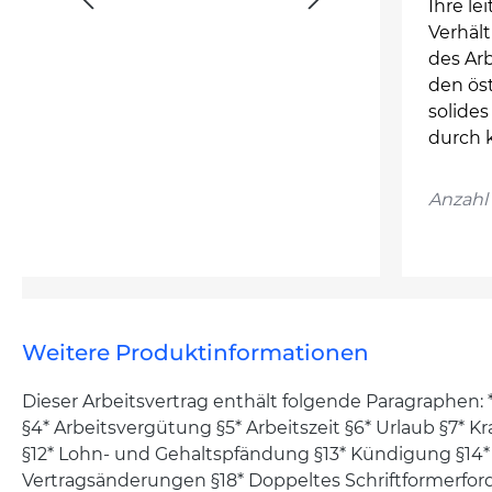
Ihre le
Verhält
des Arb
den ös
solide
durch k
Anzahl 
Weitere Produktinformationen
Dieser Arbeitsvertrag enthält folgende Paragraphen: *l
§4* Arbeitsvergütung §5* Arbeitszeit §6* Urlaub §7* 
§12* Lohn- und Gehaltspfändung §13* Kündigung §14*
Vertragsänderungen §18* Doppeltes Schriftformerforde