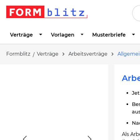
springen
Zur Hauptnavigation springen
Verträge
Vorlagen
Musterbriefe
Formblitz
Verträge
Arbeitsverträge
Allgemei
Bildergalerie überspringen
Arbe
Jet
Be
au
Na
Als Arb