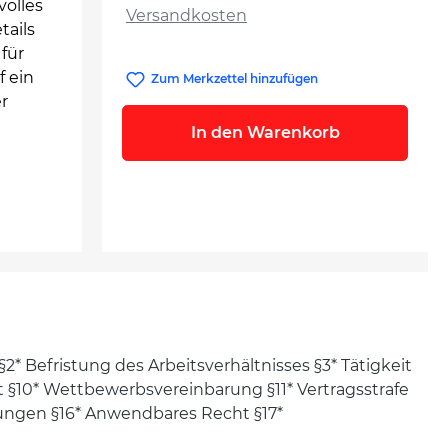
volles
Versandkosten
tails
 für
f ein
Zum Merkzettel hinzufügen
r
In den Warenkorb
§2* Befristung des Arbeitsverhältnisses §3* Tätigkeit
it §10* Wettbewerbsvereinbarung §11* Vertragsstrafe
rungen §16* Anwendbares Recht §17*