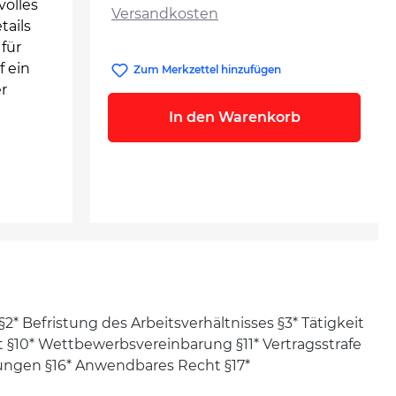
volles
Versandkosten
tails
 für
f ein
Zum Merkzettel hinzufügen
r
In den Warenkorb
§2* Befristung des Arbeitsverhältnisses §3* Tätigkeit
it §10* Wettbewerbsvereinbarung §11* Vertragsstrafe
rungen §16* Anwendbares Recht §17*