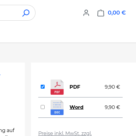
0,00 €
War
r
PDF
9,90 €
Word
9,90 €
auswählen
ng auf
Preise inkl. MwSt. zzgl.