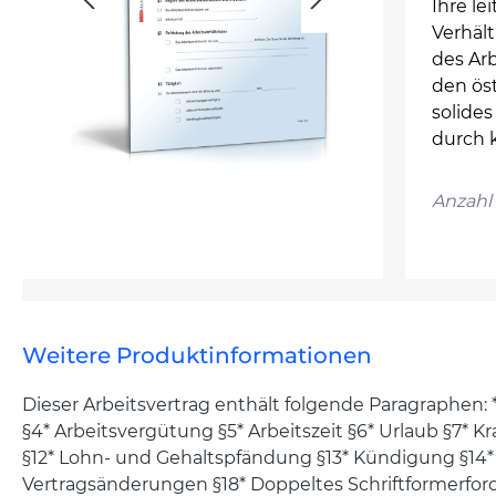
Ihre le
Verhält
des Arb
den ös
solide
durch k
Anzahl 
Weitere Produktinformationen
Dieser Arbeitsvertrag enthält folgende Paragraphen: *l
§4* Arbeitsvergütung §5* Arbeitszeit §6* Urlaub §7* 
§12* Lohn- und Gehaltspfändung §13* Kündigung §14*
Vertragsänderungen §18* Doppeltes Schriftformerforde