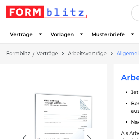
springen
Zur Hauptnavigation springen
Verträge
Vorlagen
Musterbriefe
Formblitz
Verträge
Arbeitsverträge
Allgemei
Bildergalerie überspringen
Arbe
Jet
Be
au
Na
Als Arb