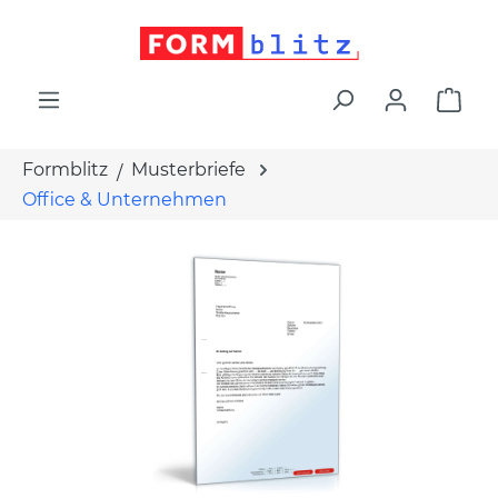
alt springen
War
Formblitz
Musterbriefe
Office & Unternehmen
Bildergalerie überspringen