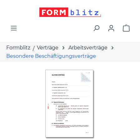
alt springen
War
Formblitz
Verträge
Arbeitsverträge
Besondere Beschäftigungsverträge
Bildergalerie überspringen