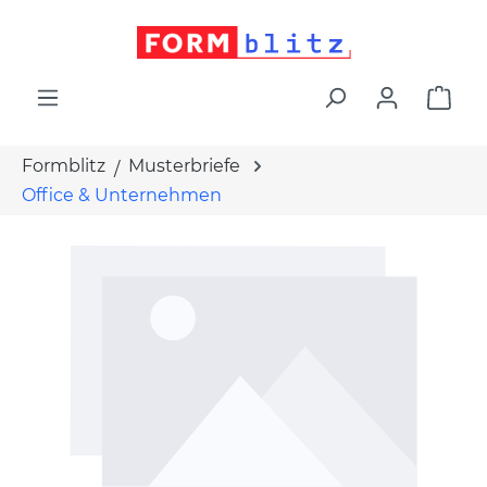
alt springen
War
Formblitz
Musterbriefe
Office & Unternehmen
Bildergalerie überspringen