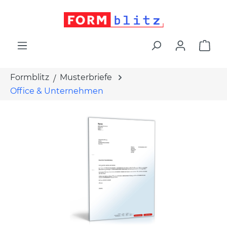
alt springen
War
Formblitz
Musterbriefe
Office & Unternehmen
Bildergalerie überspringen