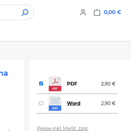
0,00 €
War
ma
PDF
2,90 €
Word
2,90 €
d
auswählen
d
Preise inkl. MwSt. zzgl.