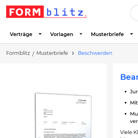
springen
Zur Hauptnavigation springen
Verträge
Vorlagen
Musterbriefe
Formblitz
Musterbriefe
Beschwerden
Bildergalerie überspringen
Bea
Jur
Mi
Mu
ve
Viele 