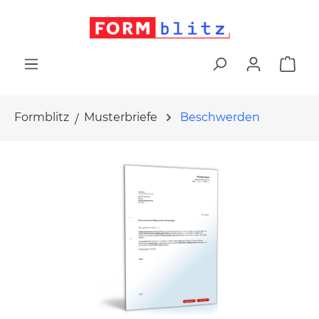
alt springen
War
Formblitz
Musterbriefe
Beschwerden
Bildergalerie überspringen