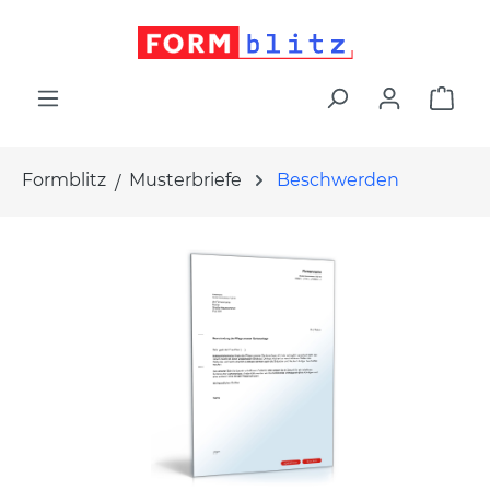
alt springen
War
Formblitz
Musterbriefe
Beschwerden
Bildergalerie überspringen