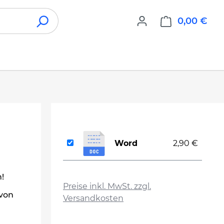
0,00 €
War
Word
2,90 €
auswählen
!
Preise inkl. MwSt. zzgl.
 von
Versandkosten