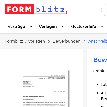
springen
Zur Hauptnavigation springen
Verträge
Vorlagen
Musterbriefe
Formblitz
Vorlagen
Bewerbungen
Anschrei
Bildergalerie überspringen
Bew
(Bankk
Jet
Au
Ber