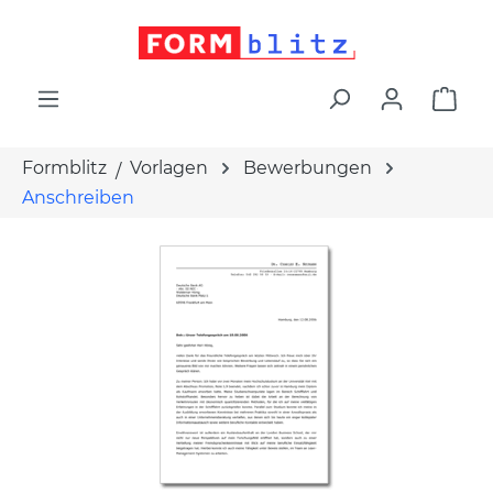
alt springen
War
Formblitz
Vorlagen
Bewerbungen
Anschreiben
Bildergalerie überspringen