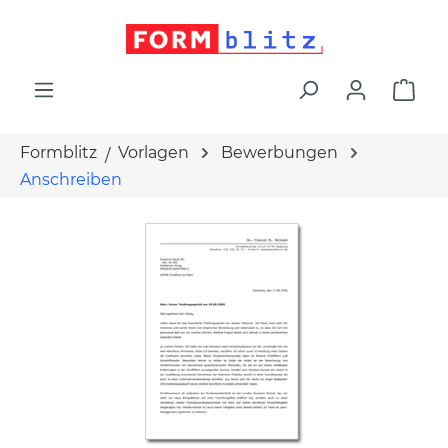
alt springen
War
Formblitz
Vorlagen
Bewerbungen
Anschreiben
Bildergalerie überspringen