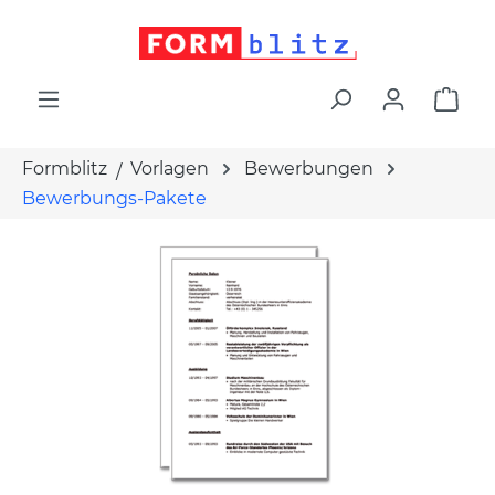
alt springen
War
Formblitz
Vorlagen
Bewerbungen
Bewerbungs-Pakete
Bildergalerie überspringen