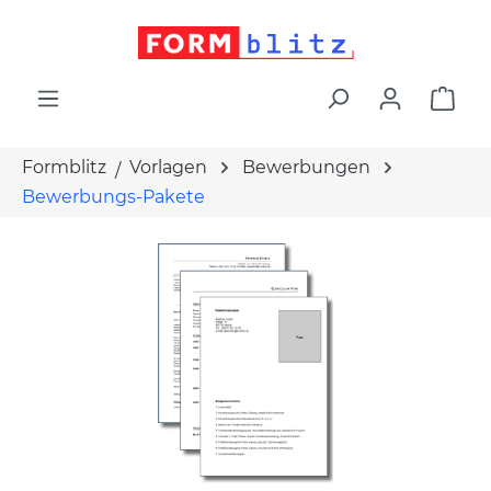
alt springen
War
Formblitz
Vorlagen
Bewerbungen
Bewerbungs-Pakete
Bildergalerie überspringen