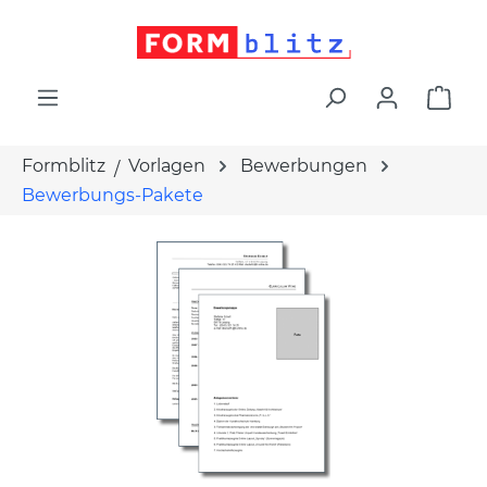
alt springen
War
Formblitz
Vorlagen
Bewerbungen
Bewerbungs-Pakete
Bildergalerie überspringen