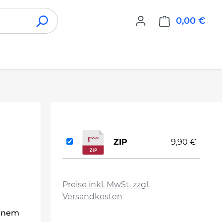
0,00 €
War
ZIP
9,90 €
auswählen
Preise inkl. MwSt. zzgl.
Versandkosten
einem