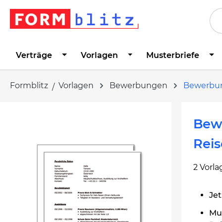
springen
Zur Hauptnavigation springen
Verträge
Vorlagen
Musterbriefe
Formblitz
Vorlagen
Bewerbungen
Bewerbu
Bildergalerie überspringen
Bew
Rei
2 Vorl
Jet
Mus