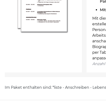
Pa
Mit
Mit die
erstell
Person
Arbeit
anscha
Biograp
per Ta
anpass
Anzahl 
Im Paket enthalten sind: *liste - Anschreiben - Leben