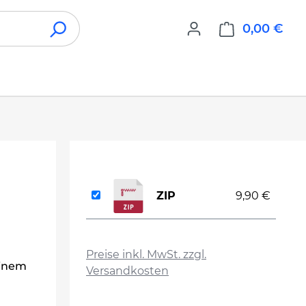
0,00 €
War
ZIP
9,90 €
auswählen
Preise inkl. MwSt. zzgl.
einem
Versandkosten