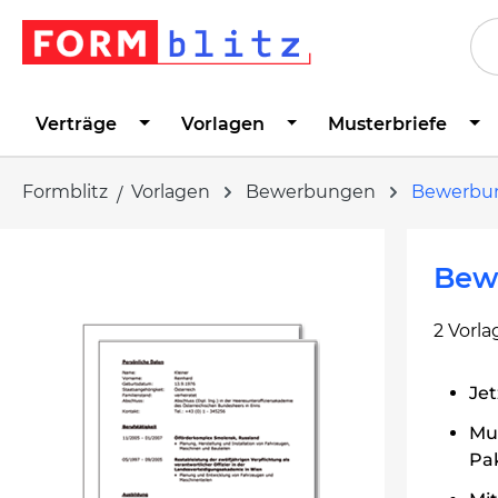
springen
Zur Hauptnavigation springen
Verträge
Vorlagen
Musterbriefe
Formblitz
Vorlagen
Bewerbungen
Bewerbu
Bildergalerie überspringen
Bew
2 Vorl
Jet
Mus
Pa