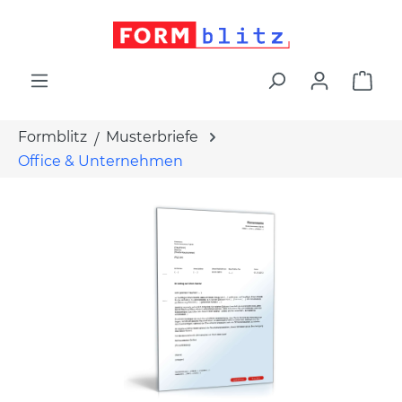
alt springen
War
Formblitz
Musterbriefe
Office & Unternehmen
Bildergalerie überspringen