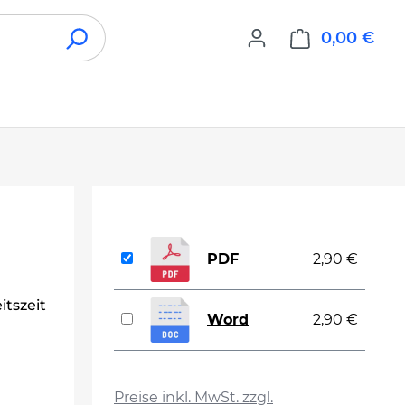
0,00 €
War
PDF
2,90 €
tszeit
Word
2,90 €
auswählen
Preise inkl. MwSt. zzgl.