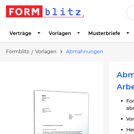
springen
Zur Hauptnavigation springen
Verträge
Vorlagen
Musterbriefe
Formblitz
Vorlagen
Abmahnungen
Bildergalerie überspringen
Abm
Arbe
Fo
ab
Von
Her