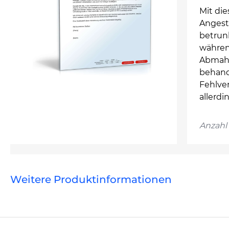
Mit di
Angest
betrun
währen
Abmahn
behand
Fehlve
allerd
Anzahl 
Weitere Produktinformationen