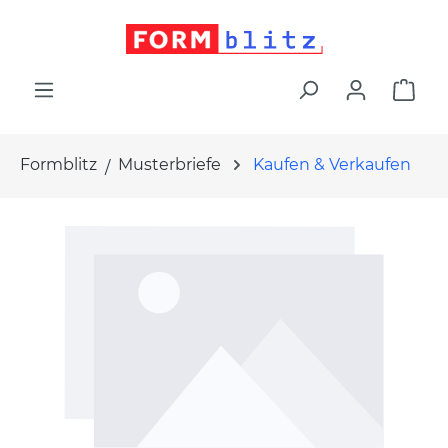
alt springen
War
Formblitz
Musterbriefe
Kaufen & Verkaufen
Bildergalerie überspringen