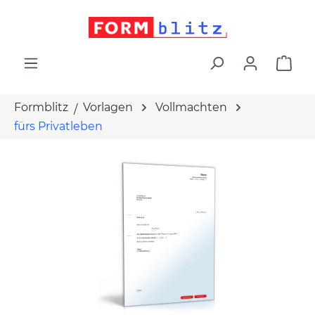
alt springen
War
Formblitz
Vorlagen
Vollmachten
fürs Privatleben
Bildergalerie überspringen