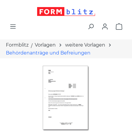
alt springen
War
Formblitz
Vorlagen
weitere Vorlagen
Behördenanträge und Befreiungen
Bildergalerie überspringen