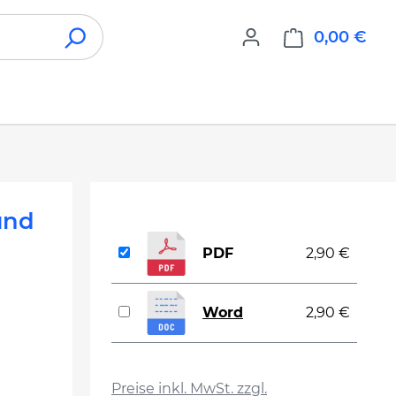
0,00 €
War
und
PDF
2,90 €
Word
2,90 €
auswählen
Preise inkl. MwSt. zzgl.