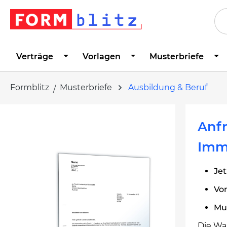
springen
Zur Hauptnavigation springen
Verträge
Vorlagen
Musterbriefe
Formblitz
Musterbriefe
Ausbildung & Beruf
Bildergalerie überspringen
Anf
Imma
Jet
Von
Mu
Die Wa