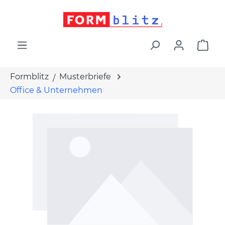
alt springen
War
Formblitz
Musterbriefe
Office & Unternehmen
Bildergalerie überspringen