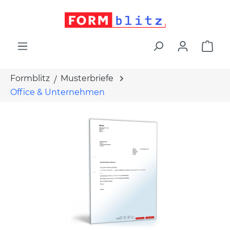
alt springen
War
Formblitz
Musterbriefe
Office & Unternehmen
Bildergalerie überspringen